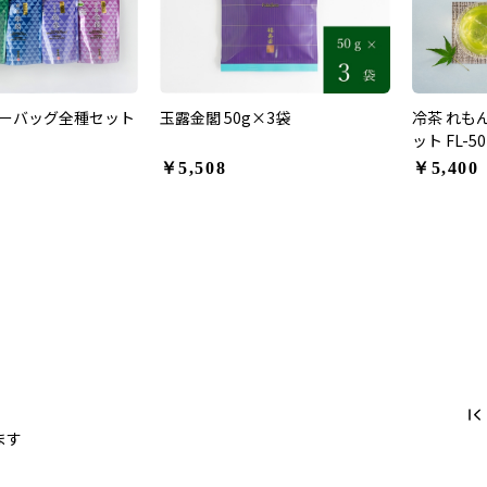
ーバッグ全種セット
玉露金閣 50g×3袋
冷茶 れも
ット FL-50
￥5,508
￥5,400
ます