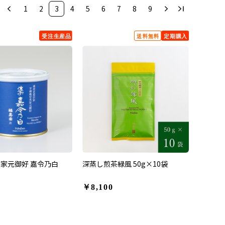
1
2
3
4
5
6
7
8
9
家元御好 嘉令乃白
深蒸し煎茶緑風 50g×10袋
￥8,100