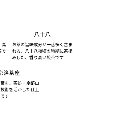
八十八
・高
お茶の旨味成分が一番多く含ま
茶で
れる、八十八夜頃の時期に茶摘
みした、香り高い煎茶です
京洛茶座
茶葉を、茶処・京都山
と技術を活かした仕上
茶です