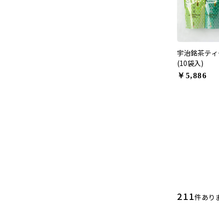
宇治銘茶ティ
(10袋入)
￥5,886
211
件あり