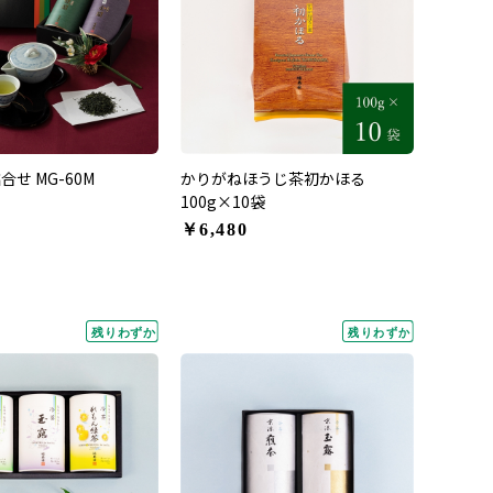
せ MG-60M
かりがねほうじ茶初かほる
100g×10袋
￥6,480