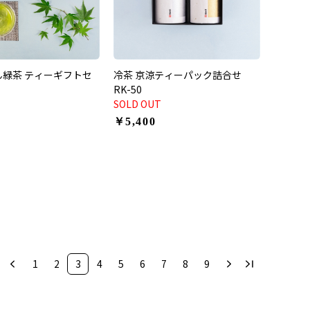
ん緑茶 ティーギフトセ
冷茶 京涼ティーパック詰合せ
RK-50
SOLD OUT
￥5,400
1
2
3
4
5
6
7
8
9