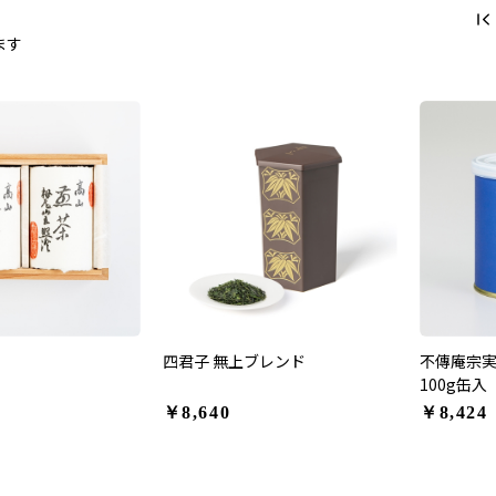
ます
四君子 無上ブレンド
不傳庵宗実
100g缶入
￥8,640
￥8,424