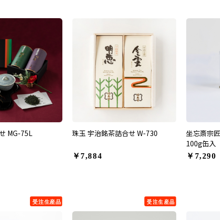
 MG-75L
珠玉 宇治銘茶詰合せ W-730
坐忘斎宗匠
100g缶入
￥7,884
￥7,290