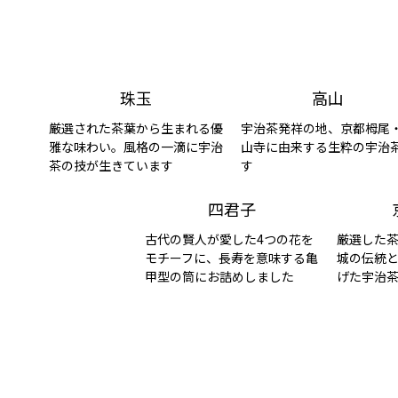
珠玉
高山
厳選された茶葉から生まれる優
宇治茶発祥の地、京都栂尾
雅な味わい。風格の一滴に宇治
山寺に由来する生粋の宇治
茶の技が生きています
す
四君子
古代の賢人が愛した4つの花を
厳選した
モチーフに、長寿を意味する亀
城の伝統
甲型の筒にお詰めしました
げた宇治