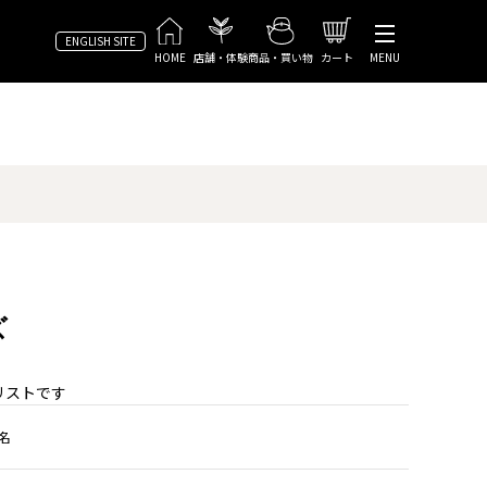
ENGLISH SITE
HOME
店舗・体験
商品・買い物
カート
MENU
ズ
リストです
名