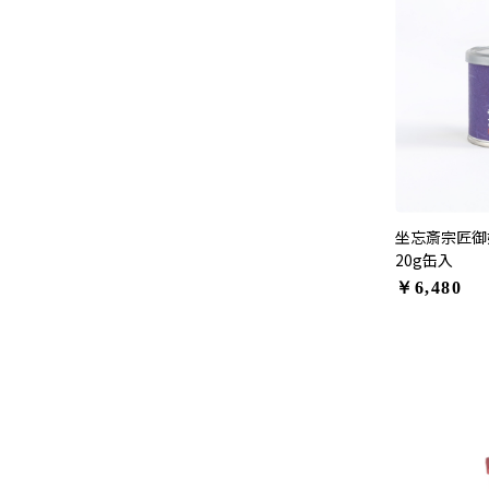
坐忘斎宗匠御
20g缶入
￥6,480