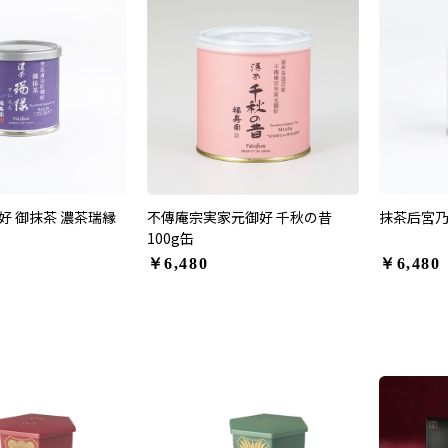
好 御抹茶 濃茶瑞縁
不傳庵宗実家元御好 千秋の昔
抹茶后宮乃
100g缶
￥6,480
￥6,480