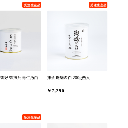
御好 御抹茶 青仁乃白
抹茶 斑鳩の白 200g缶入
￥7,290