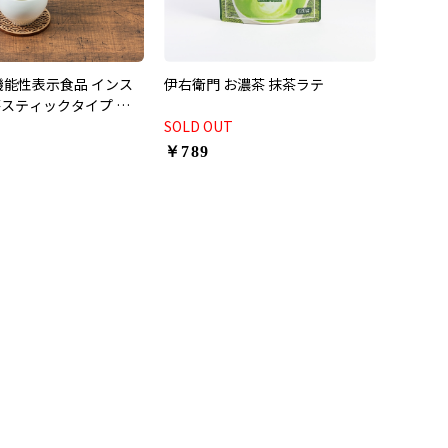
機能性表示食品 インス
伊右衛門 お濃茶 抹茶ラテ
スティックタイプ 血
入
SOLD OUT
￥789