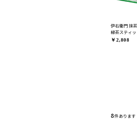
伊右衛門 抹
緑茶スティック
(0.8g×120
￥2,808
8
件あります