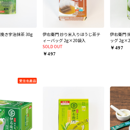
挽き宇治抹茶 30g
伊右衛門 炒り米入りほうじ茶テ
伊右衛門 
ィーバッグ 2g×20袋入
ッグ 2g×
SOLD OUT
￥497
￥497