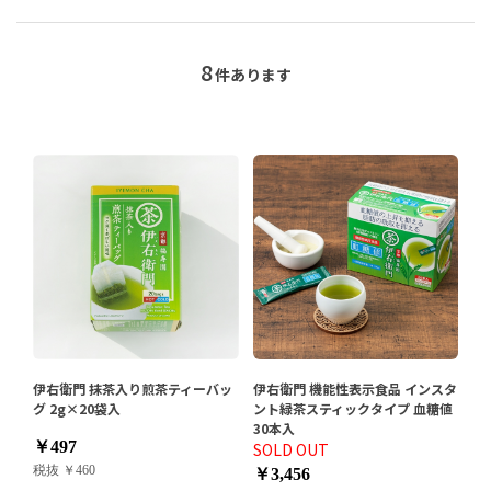
8
件あります
伊右衛門 抹茶入り煎茶ティーバッ
伊右衛門 機能性表示食品 インスタ
グ 2g×20袋入
ント緑茶スティックタイプ 血糖値
30本入
￥497
SOLD OUT
税抜 ￥460
￥3,456