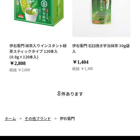
伊右衛門 抹茶入りインスタント緑
伊右衛門 石臼挽き宇治抹茶 30g袋
茶スティックタイプ 120本入
入
(0.8g×120本入)
￥1,404
￥2,808
税抜 ￥1,300
税抜 ￥2,600
8
件あります
ホーム
>
その他ブランド
>
伊右衛門