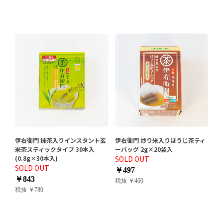
伊右衛門 抹茶入りインスタント玄
伊右衛門 炒り米入りほうじ茶ティ
米茶スティックタイプ 30本入
ーバッグ 2g×20袋入
(0.8g×30本入)
SOLD OUT
SOLD OUT
￥497
￥843
税抜 ￥460
税抜 ￥780