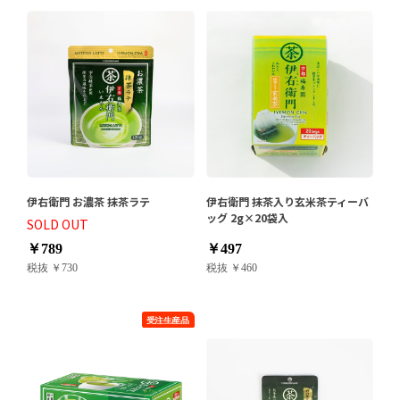
伊右衛門 お濃茶 抹茶ラテ
伊右衛門 抹茶入り玄米茶ティーバ
ッグ 2g×20袋入
SOLD OUT
￥789
￥497
税抜 ￥730
税抜 ￥460