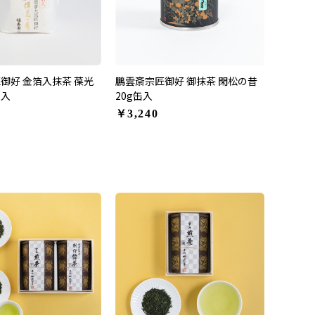
御好 金箔入抹茶 葆光
鵬雲斎宗匠御好 御抹茶 閑松の昔
缶入
20g缶入
￥3,240