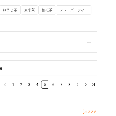
ほうじ茶
玄米茶
和紅茶
フレーバーティー
名
1
2
3
4
5
6
7
8
9