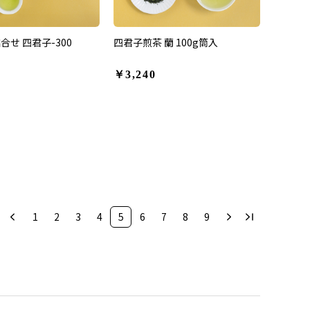
合せ 四君子-300
四君子煎茶 蘭 100g筒入
￥3,240
1
2
3
4
5
6
7
8
9