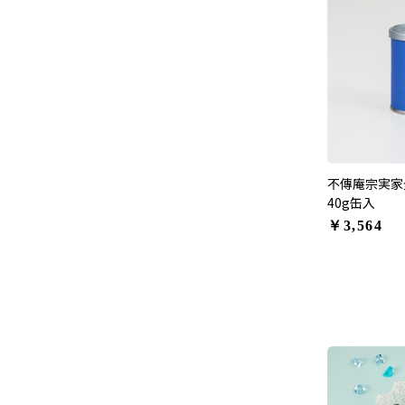
不傳庵宗実家
40g缶入
￥3,564