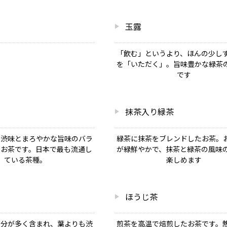
玉露
「飲む」というより、ほんの少し
を「いただく」。旨味豊かな緑茶
です
抹茶入り緑茶
た渋味とまろやかな旨味のバラ
緑茶に抹茶をブレンドしたお茶。
なお茶です。日本で最も流通し
が緑鮮やかで、抹茶と緑茶の風味
ている茶種。
楽しめます
ほうじ茶
部分が多く含まれ、葉よりも渋
煎茶を高温で焙煎したお茶です。