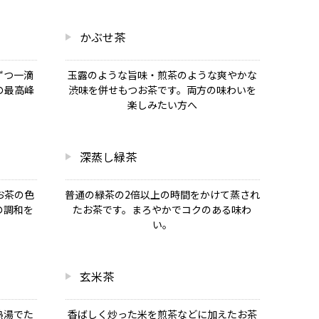
かぶせ茶
ずつ一滴
玉露のような旨味・煎茶のような爽やかな
の最高峰
渋味を併せもつお茶です。両方の味わいを
楽しみたい方へ
深蒸し緑茶
お茶の色
普通の緑茶の2倍以上の時間をかけて蒸され
の調和を
たお茶です。まろやかでコクのある味わ
い。
玄米茶
熱湯でた
香ばしく炒った米を煎茶などに加えたお茶