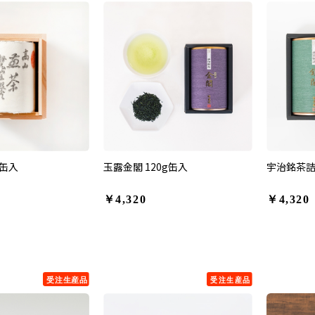
g缶入
玉露金閣 120g缶入
宇治銘茶詰合
￥4,320
￥4,320