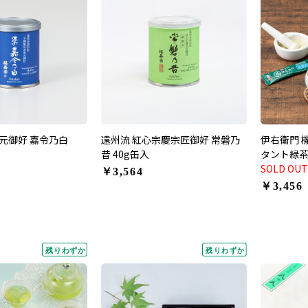
元御好 嘉令乃白
遠州流 紅心宗慶宗匠御好 常磐乃
伊右衛門 
昔 40g缶入
タント緑茶
糖値 30本
SOLD OUT
￥3,564
￥3,456