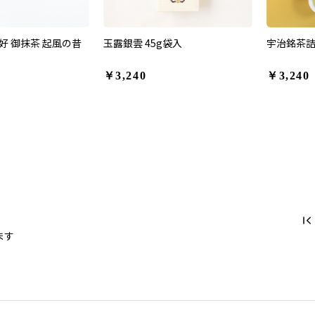
好 御抹茶 起風の昔
玉露銀雲 45g袋入
宇治銘茶詰
￥3,240
￥3,240
ます