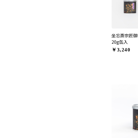
坐忘斎宗匠御
20g缶入
￥3,240