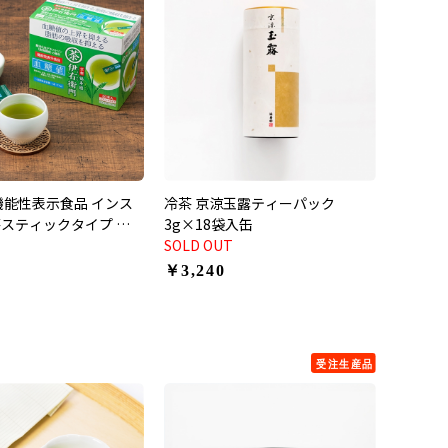
機能性表示食品 インス
冷茶 京涼玉露ティーパック
スティックタイプ 血
3g×18袋入缶
入
SOLD OUT
￥3,240