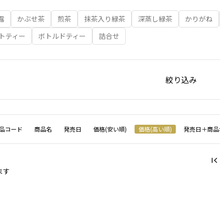
露
かぶせ茶
煎茶
抹茶入り緑茶
深蒸し緑茶
かりがね
トティー
ボトルドティー
詰合せ
絞り込み
品コード
商品名
発売日
価格(安い順)
価格(高い順)
発売日＋商品
ます