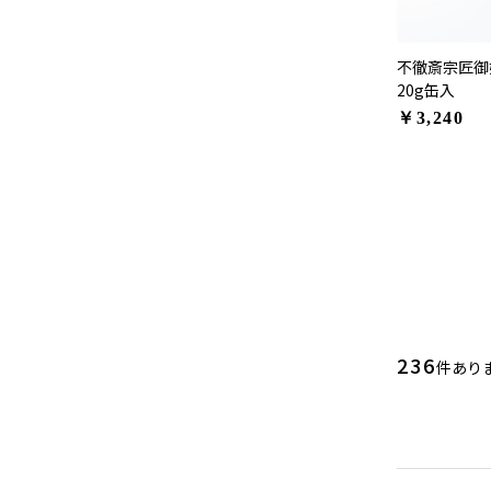
不徹斎宗匠御
20g缶入
￥3,240
236
件あり