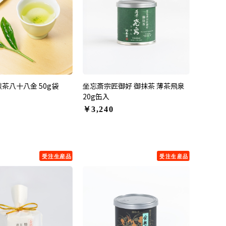
煎茶八十八金 50g袋
坐忘斎宗匠御好 御抹茶 薄茶飛泉
20g缶入
￥3,240