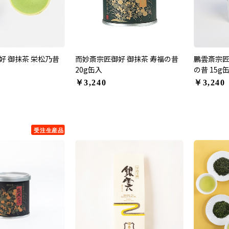
好 御抹茶 栄松乃昔
而妙斎宗匠御好 御抹茶 寿福の昔
鵬雲斎宗匠
20g缶入
の昔 15g
￥3,240
￥3,240