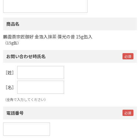
商品名
鵬雲斎宗匠御好 金箔入抹茶 葆光の昔 15g缶入
（15g缶）
お問い合わせ時氏名
［姓］
［名］
（全角で入力してください）
電話番号