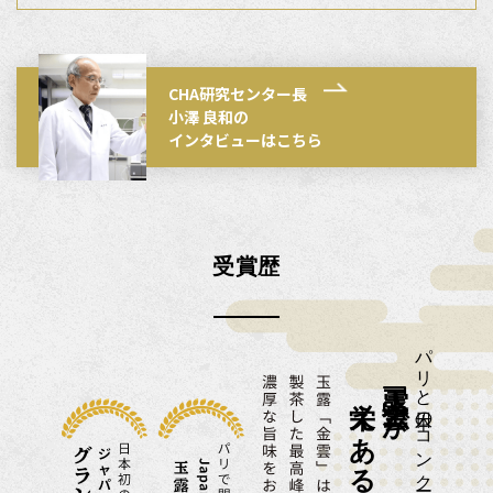
CHA研究センター長
小澤 良和の
インタビューはこちら
受賞歴
パリと日本のコンクールで
玉露
「金雲」
が