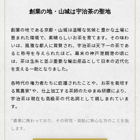
創業の地・山城は宇治茶の聖地
創業の地である京都・山城は温暖な気候と豊かな土壌に
恵まれた環境で、素晴らしいお茶を育てます。その味わ
いは、風雅な都人に賞賛され、宇治茶は天下一の茶であ
ると称号を与えられたほど。幕末の神戸港開港の頃に
は、茶は生糸と並ぶ重要な輸出産品として日本の近代化
を支える一助となりました。
各時代の権力者たちに庇護されたことや、お茶を栽培す
る篤農家*や、仕上加工する茶師のたゆまぬ研鑽により、
宇治茶は現在も高級茶の代名詞として親しまれていま
す。
*農業に携わっており、その研究・奨励に熱心な方のことを指
します。