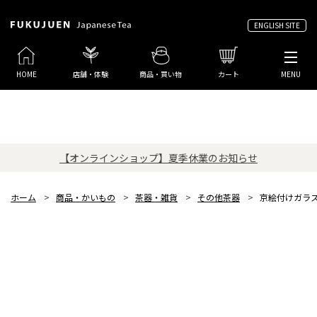
ENGLISH SITE
HOME
店舗・体験
商品・買い物
カート
MENU
【オンラインショップ】夏季休業のお知らせ
ホーム
>
商品・かいもの
>
茶器・雑貨
>
その他茶器
>
京絵付けガラス