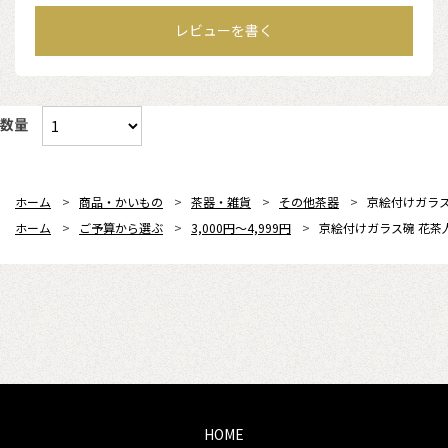
レビューを書く
数量
ホーム
>
商品・かいもの
>
茶器・雑貨
>
その他茶器
>
京絵付けガラス
ホーム
>
ご予算から選ぶ
>
3,000円～4,999円
>
京絵付けガラス碗 花茶
HOME