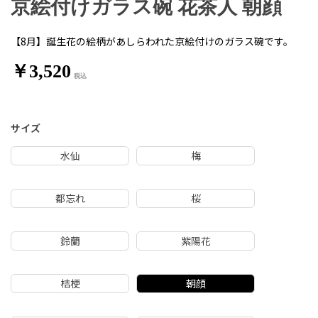
京絵付けガラス碗 花茶人 朝顔
【8月】誕生花の絵柄があしらわれた京絵付けのガラス碗です。
￥3,520
サイズ
水仙
梅
都忘れ
桜
鈴蘭
紫陽花
桔梗
朝顔