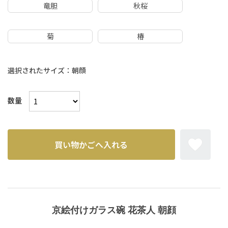
竜胆
秋桜
菊
椿
選択されたサイズ：朝顔
数量
京絵付けガラス碗 花茶人 朝顔