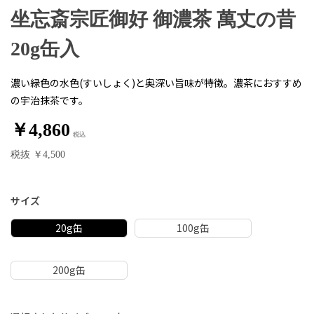
坐忘斎宗匠御好 御濃茶 萬丈の昔
20g缶入
濃い緑色の水色(すいしょく)と奥深い旨味が特徴。濃茶におすすめ
の宇治抹茶です。
￥4,860
税抜 ￥4,500
サイズ
20g缶
100g缶
200g缶