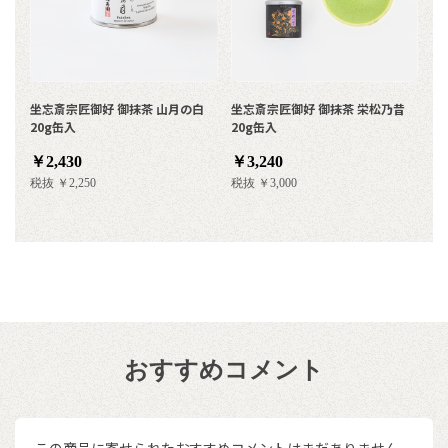
坐忘斎宗匠御好 御抹茶 山月の白
坐忘斎宗匠御好 御抹茶 栄松乃昔
20g缶入
20g缶入
￥2,430
￥3,240
税抜 ￥2,250
税抜 ￥3,000
おすすめコメント