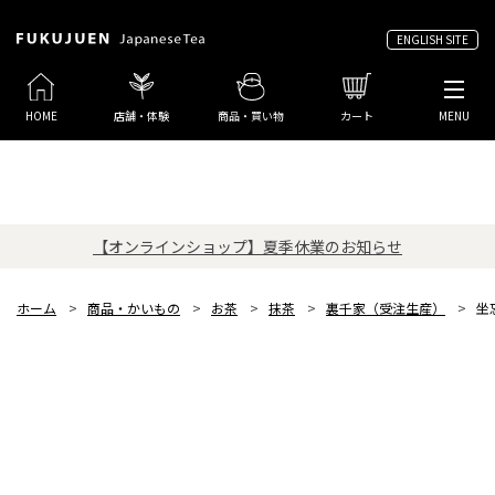
ENGLISH SITE
HOME
店舗・体験
商品・買い物
カート
MENU
【オンラインショップ】夏季休業のお知らせ
ホーム
>
商品・かいもの
>
お茶
>
抹茶
>
裏千家（受注生産）
>
坐