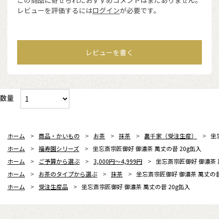
この商品に寄せられたおすすめコメントはまだありません。
レビューを評価するには
ログイン
が必要です。
レビューを書く
数量
ホーム
>
商品・かいもの
>
お茶
>
抹茶
>
裏千家（受注生産）
>
坐
ホーム
>
福寿園シリーズ
>
坐忘斎宗匠御好 御濃茶 萬丈の昔 20g缶入
ホーム
>
ご予算から選ぶ
>
3,000円～4,999円
>
坐忘斎宗匠御好 御濃茶 
ホーム
>
お茶のタイプから選ぶ
>
抹茶
>
坐忘斎宗匠御好 御濃茶 萬丈の昔
ホーム
>
受注生産品
>
坐忘斎宗匠御好 御濃茶 萬丈の昔 20g缶入