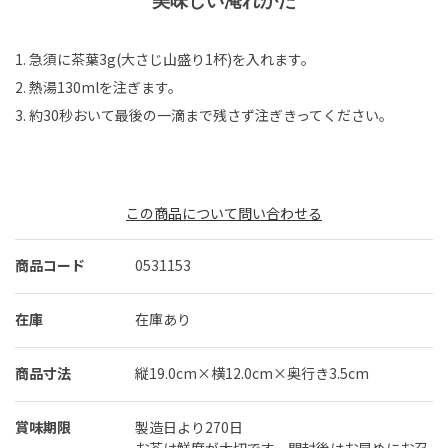
美味しい淹れかた
1. 急須に茶葉3g(大さじ山盛り1杯)を入れます。
2. 熱湯130mlを注ぎます。
3. 約30秒おいて最後の一滴まで残さず注ぎきってください。
この商品について問い合わせる
商品コード
0531153
在庫
在庫あり
商品寸法
縦19.0cm×横12.0cm×奥行き3.5cm
賞味期限
製造日より270日
お茶は鮮度が大切です。開封後はお早めにお召