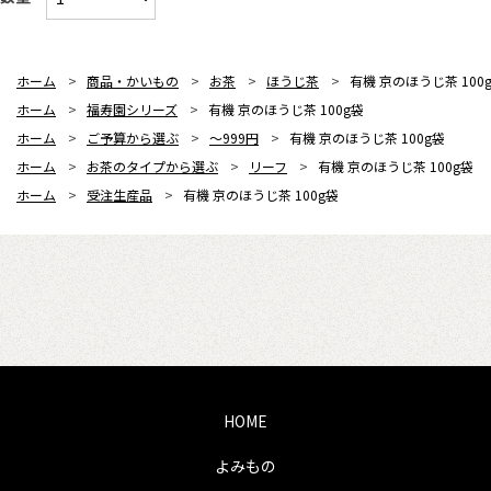
ホーム
>
商品・かいもの
>
お茶
>
ほうじ茶
>
有機 京のほうじ茶 100
ホーム
>
福寿園シリーズ
>
有機 京のほうじ茶 100g袋
ホーム
>
ご予算から選ぶ
>
～999円
>
有機 京のほうじ茶 100g袋
ホーム
>
お茶のタイプから選ぶ
>
リーフ
>
有機 京のほうじ茶 100g袋
ホーム
>
受注生産品
>
有機 京のほうじ茶 100g袋
HOME
よみもの