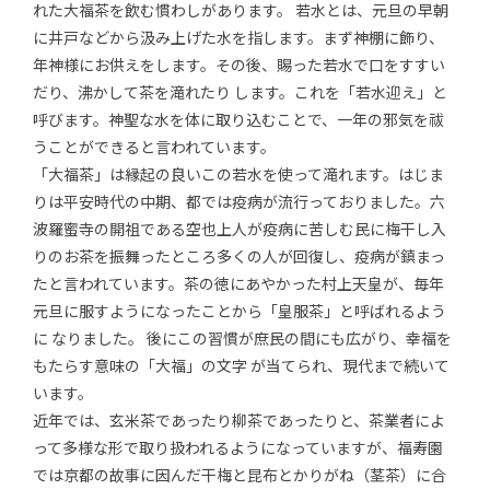
れた大福茶を飲む慣わしがあります。 若水とは、元旦の早朝
に井戸などから汲み上げた水を指します。まず神棚に飾り、
年神様にお供えをします。その後、賜った若水で口をすすい
だり、沸かして茶を滝れたり します。これを「若水迎え」と
呼びます。神聖な水を体に取り込むことで、一年の邪気を祓
うことができると言われています。
「大福茶」は縁起の良いこの若水を使って滝れます。はじま
りは平安時代の中期、都では疫病が流行っておりました。六
波羅蜜寺の開祖である空也上人が疫病に苦しむ民に梅干し入
りのお茶を振舞ったところ多くの人が回復し、疫病が鎮まっ
たと言われています。茶の徳にあやかった村上天皇が、毎年
元旦に服すようになったことから「皇服茶」と呼ばれるよう
に なりました。 後にこの習慣が庶民の間にも広がり、幸福を
もたらす意味の「大福」の文字 が当てられ、現代まで続いて
います。
近年では、玄米茶であったり柳茶であったりと、茶業者によ
って多様な形で取り扱われるようになっていますが、福寿園
では京都の故事に因んだ干梅と昆布とかりがね（茎茶）に合