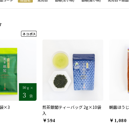
す
g袋×3
煎茶銀閣ティーバッグ 2g×10袋
朝露ほうじ茶
入
￥594
￥1,080