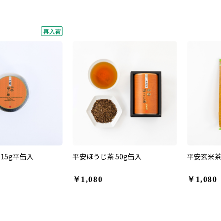
15g平缶入
平安ほうじ茶 50g缶入
平安玄米茶 
￥1,080
￥1,080