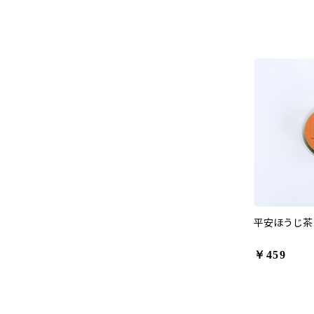
平安ほうじ茶 
￥459