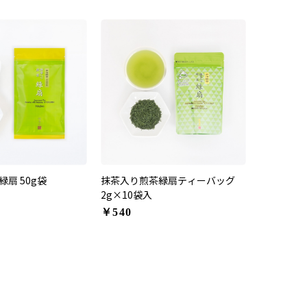
扇 50g袋
抹茶入り煎茶緑扇ティーバッグ
2g×10袋入
￥540