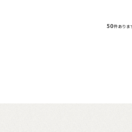
50
件ありま