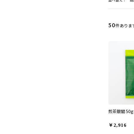
50
件ありま
煎茶銀閣 50
￥2,916