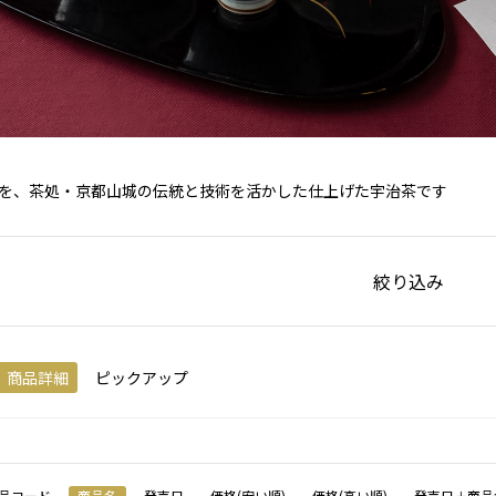
を、茶処・京都山城の伝統と技術を活かした仕上げた宇治茶です
絞り込み
商品詳細
ピックアップ
品コード
商品名
発売日
価格(安い順)
価格(高い順)
発売日＋商品