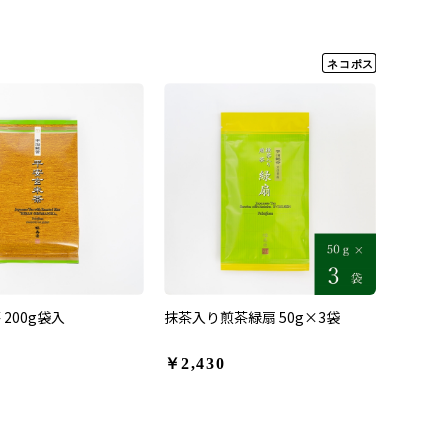
200g袋入
抹茶入り煎茶緑扇 50g×3袋
￥2,430