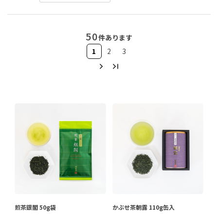
50
件あります
1
2
3
煎茶銀閣 50g袋
かぶせ茶朝露 110g缶入