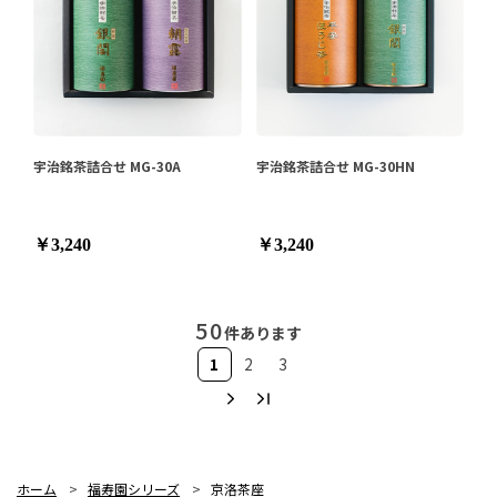
宇治銘茶詰合せ MG-30A
宇治銘茶詰合せ MG-30HN
￥3,240
￥3,240
50
件あります
1
2
3
ホーム
>
福寿園シリーズ
>
京洛茶座