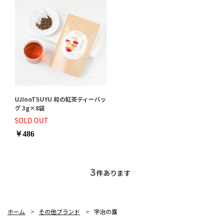
UJInoTSUYU 和の紅茶ティーバッ
グ 3g×8袋
SOLD OUT
￥486
3
件あります
ホーム
>
その他ブランド
>
宇治の露