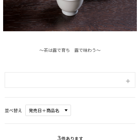
～茶は露で育ち 露で味わう～
絞り込み項目
並べ替え
3
件あります