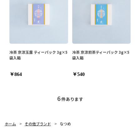
冷茶 京涼玉露 ティーパック 3g×5
冷茶 京涼煎茶ティーパック 3g×5
袋入箱
袋入箱
￥864
￥540
6
件あります
ホーム
>
その他ブランド
>
なつめ