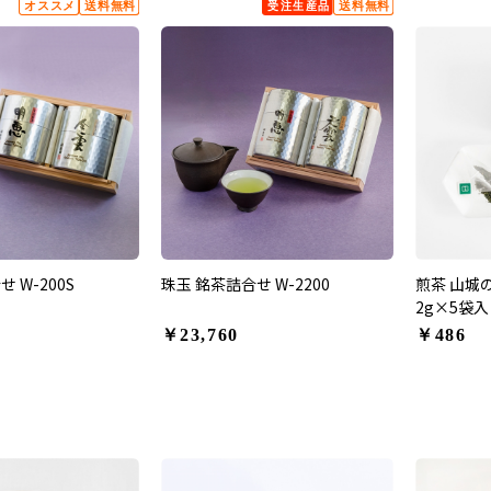
 W-200S
珠玉 銘茶詰合せ W-2200
煎茶 山城
2g×5袋入
￥23,760
￥486