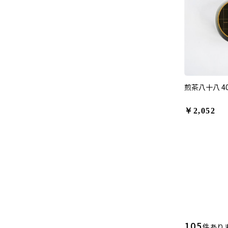
煎茶八十八 4
￥2,052
105
件あり