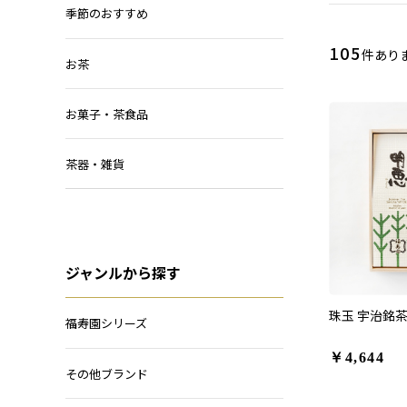
季節のおすすめ
105
件あり
お茶
お菓子・茶食品
茶器・雑貨
ジャンルから探す
珠玉 宇治銘茶
福寿園シリーズ
￥4,644
その他ブランド