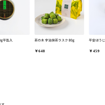
0g平缶入
茶の木 宇治抹茶ラスク 80g
平安ほうじ
￥648
￥459
ます