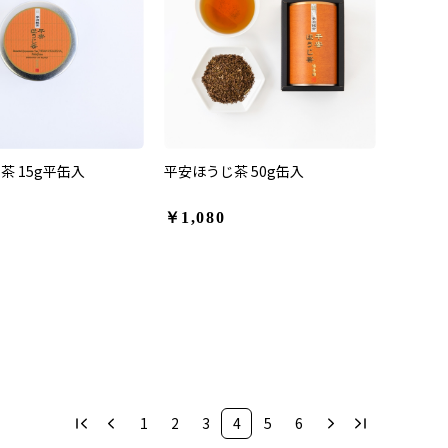
茶 15g平缶入
平安ほうじ茶 50g缶入
￥1,080
1
2
3
4
5
6