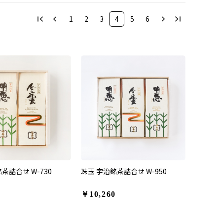
1
2
3
4
5
6
茶詰合せ W-730
珠玉 宇治銘茶詰合せ W-950
￥10,260