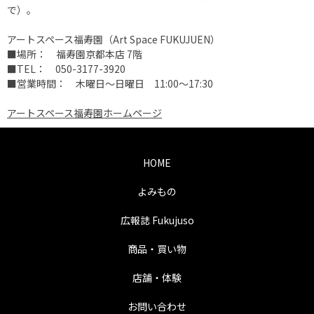
で）。
アートスペース福寿園（Art Space FUKUJUEN）
■場所： 福寿園京都本店 7階
■TEL： 050-3177-3920
■営業時間： 木曜日～日曜日 11:00～17:30
アートスペース福寿園ホームページ
HOME
よみもの
広報誌 Fukujuso
商品・買い物
店舗・体験
お問い合わせ