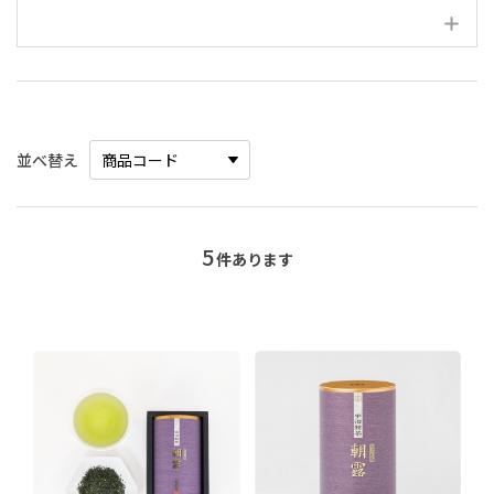
絞り込み項目
並べ替え
5
件あります