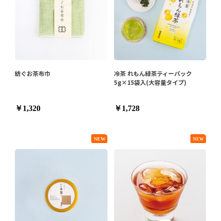
紡ぐお茶布巾
冷茶 れもん緑茶ティーパック
5g×15袋入(大容量タイプ)
￥1,320
￥1,728