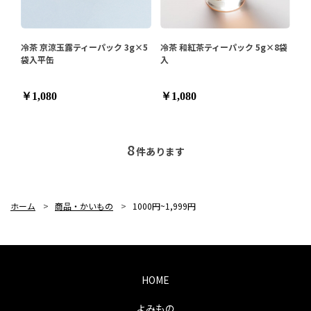
冷茶 京涼玉露ティーパック 3g×5
冷茶 和紅茶ティーパック 5g×8袋
袋入平缶
入
￥1,080
￥1,080
8
件あります
ホーム
>
商品・かいもの
>
1000円~1,999円
HOME
よみもの