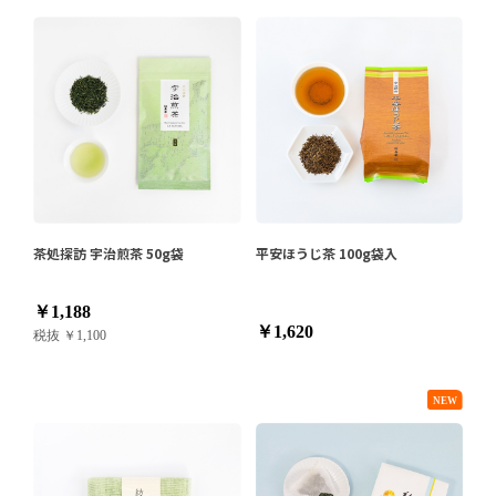
茶処探訪 宇治煎茶 50g袋
平安ほうじ茶 100g袋入
￥1,188
￥1,620
税抜 ￥1,100