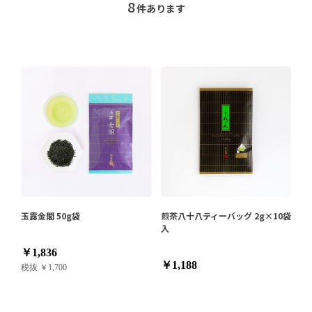
8
件あります
玉露金閣 50g袋
煎茶八十八ティーバッグ 2g×10袋
入
￥1,836
￥1,188
税抜 ￥1,700