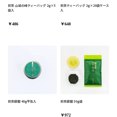
煎茶 山城の峰ティーバッグ 2g×5
煎茶ティーバッグ 2g×20袋ケース
袋入
入
￥486
￥648
煎茶銀閣 40g平缶入
煎茶銀閣 50g袋
￥972