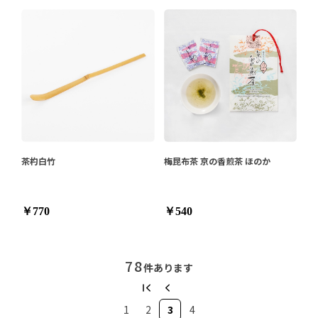
茶杓白竹
梅昆布茶 京の香煎茶 ほのか
￥770
￥540
78
件あります
1
2
3
4