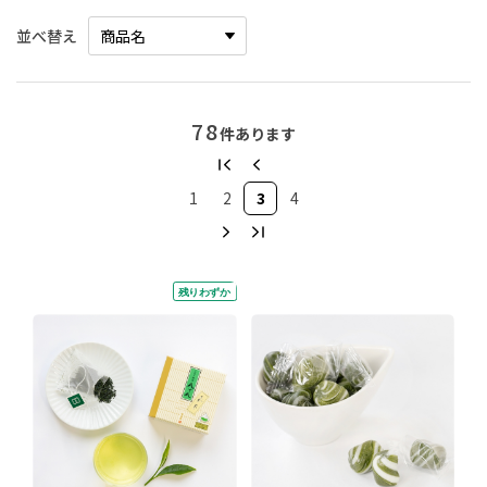
並べ替え
78
件あります
1
2
3
4