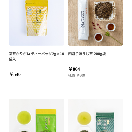
茎茶かりがね ティーバッグ2g×10
四君子ほうじ茶 200g袋
袋入
￥864
￥540
税抜 ￥800