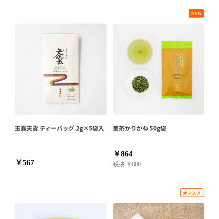
玉露天雲 ティーバッグ 2g×5袋入
茎茶かりがね 50g袋
￥864
￥567
税抜 ￥800