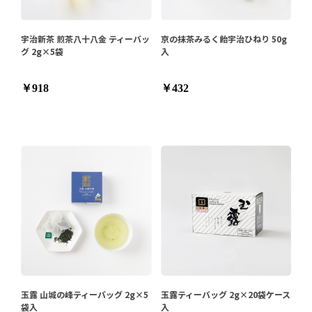
宇治新茶 煎茶八十八金 ティーバッ
京の抹茶みるく飴宇治ひねり 50g
グ 2g×5袋
入
￥918
￥432
玉露 山城の峰ティーバッグ 2g×5
玉露ティーバッグ 2g×20袋ケース
袋入
入