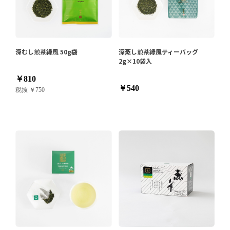
深むし煎茶緑風 50g袋
深蒸し煎茶緑風ティーバッグ
2g×10袋入
￥810
￥540
税抜 ￥750