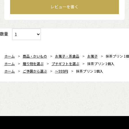
レビューを書く
数量
ホーム
>
商品・かいもの
>
お菓子・茶食品
>
お菓子
>
抹茶プリン 1
ホーム
>
贈り物を選ぶ
>
プチギフトを選ぶ
>
抹茶プリン 1個入
ホーム
>
ご予算から選ぶ
>
～999円
>
抹茶プリン 1個入