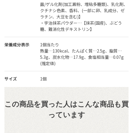
露/ゲル化剤(加工澱粉、増粘多糖類)、乳化剤、
クチナシ色素、香料、(一部に卵、乳成分、ゼ
ラチン、大豆を含む)】
・宇治抹茶パウダー…【抹茶(国産)、ぶどう
糖、難消化性デキストリン】
栄養成分表示
1個当たり
熱量…130kcal、たんぱく質…2.5g、脂質…
5.3g、炭水化物…17.9g、食塩相当量…0.07g
(推定値)
サイズ
1個
この商品を買った人はこんな商品も買
っています