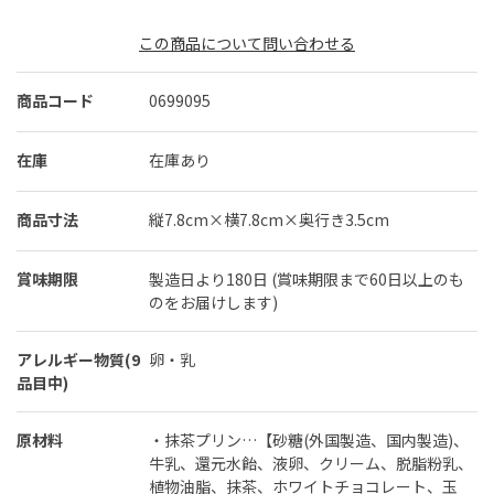
この商品について問い合わせる
商品コード
0699095
在庫
在庫あり
商品寸法
縦7.8cm×横7.8cm×奥行き3.5cm
賞味期限
製造日より180日 (賞味期限まで60日以上のも
のをお届けします)
アレルギー物質(9
卵・乳
品目中)
原材料
・抹茶プリン…【砂糖(外国製造、国内製造)、
牛乳、還元水飴、液卵、クリーム、脱脂粉乳、
植物油脂、抹茶、ホワイトチョコレート、玉