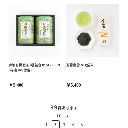
宇治有機煎茶2種詰合せ SF-500N
玉露金雲 45g袋入
[有機JAS認定]
￥5,400
￥5,400
99
件あります
1
2
3
4
5