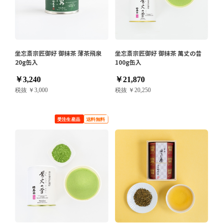
坐忘斎宗匠御好 御抹茶 薄茶飛泉
坐忘斎宗匠御好 御抹茶 萬丈の昔
20g缶入
100g缶入
￥3,240
￥21,870
税抜 ￥3,000
税抜 ￥20,250