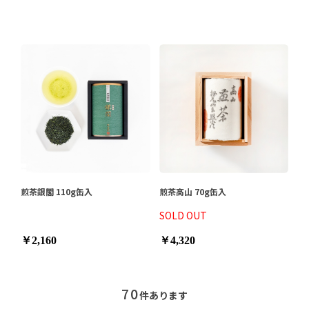
煎茶銀閣 110g缶入
煎茶高山 70g缶入
SOLD OUT
￥2,160
￥4,320
70
件あります