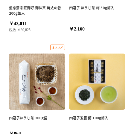
坐忘斎宗匠御好 御抹茶 萬丈の昔
四君子 ほうじ茶 梅 50g筒入
200g缶入
￥43,011
￥2,160
税抜 ￥39,825
四君子ほうじ茶 200g袋
四君子玉露 蘭 100g筒入
￥864