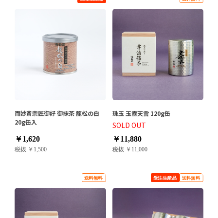
而妙斎宗匠御好 御抹茶 龍松の白
珠玉 玉露天雲 120g缶
20g缶入
SOLD OUT
￥1,620
￥11,880
税抜 ￥1,500
税抜 ￥11,000