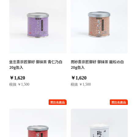
坐忘斎宗匠御好 御抹茶 青仁乃白
而妙斎宗匠御好 御抹茶 龍松の白
20g缶入
20g缶入
￥1,620
￥1,620
税抜 ￥1,500
税抜 ￥1,500