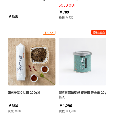
SOLD OUT
￥789
￥648
税抜 ￥730
四君子ほうじ茶 200g袋
鵬雲斎宗匠御好 御抹茶 寿の白 20g
缶入
￥864
￥1,296
税抜 ￥800
税抜 ￥1,200