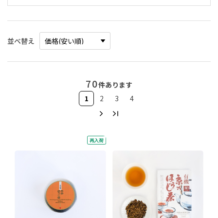
並べ替え
70
件あります
1
2
3
4