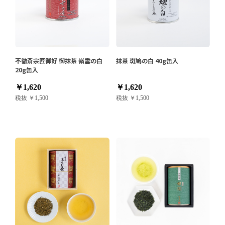
不徹斎宗匠御好 御抹茶 嶺雲の白
抹茶 斑鳩の白 40g缶入
20g缶入
￥1,620
￥1,620
税抜 ￥1,500
税抜 ￥1,500