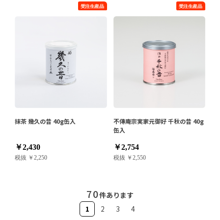
抹茶 幾久の昔 40g缶入
不傳庵宗実家元御好 千秋の昔 40g
缶入
￥2,430
￥2,754
税抜 ￥2,250
税抜 ￥2,550
70
件あります
1
2
3
4