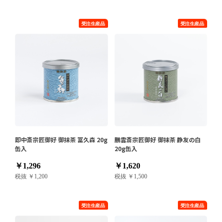
即中斎宗匠御好 御抹茶 冨久森 20g
鵬雲斎宗匠御好 御抹茶 静友の白
缶入
20g缶入
￥1,296
￥1,620
税抜 ￥1,200
税抜 ￥1,500