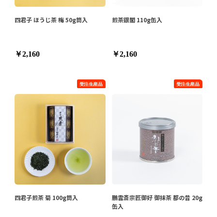
四君子 ほうじ茶 梅 50g筒入
煎茶銀閣 110g缶入
￥2,160
￥2,160
四君子煎茶 菊 100g筒入
鵬雲斎宗匠御好 御抹茶 都の昔 20g
缶入