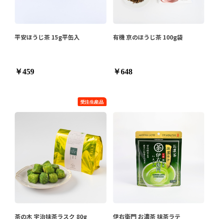
平安ほうじ茶 15g平缶入
有機 京のほうじ茶 100g袋
￥459
￥648
茶の木 宇治抹茶ラスク 80g
伊右衛門 お濃茶 抹茶ラテ