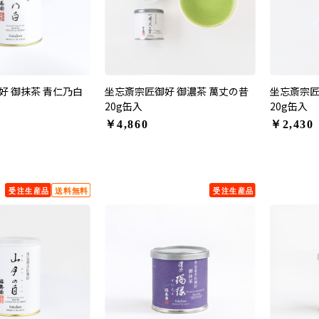
好 御抹茶 青仁乃白
坐忘斎宗匠御好 御濃茶 萬丈の昔
坐忘斎宗匠
20g缶入
20g缶入
￥4,860
￥2,430