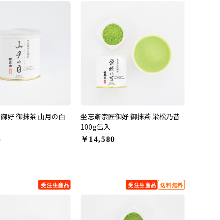
御好 御抹茶 山月の白
坐忘斎宗匠御好 御抹茶 栄松乃昔
100g缶入
5
￥14,580