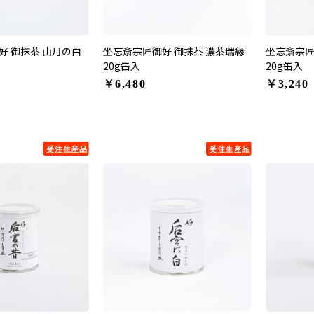
好 御抹茶 山月の白
坐忘斎宗匠御好 御抹茶 濃茶瑞縁
坐忘斎宗匠
20g缶入
20g缶入
￥6,480
￥3,240