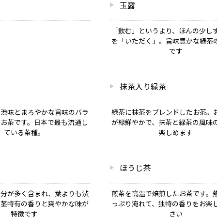
玉露
「飲む」というより、ほんの少し
を「いただく」。旨味豊かな緑茶
です
抹茶入り緑茶
た渋味とまろやかな旨味のバラ
緑茶に抹茶をブレンドしたお茶。
なお茶です。日本で最も流通し
が緑鮮やかで、抹茶と緑茶の風味
ている茶種。
楽しめます
ほうじ茶
部分が多く含まれ、葉よりも渋
煎茶を高温で焙煎したお茶です。
、茎特有の香りと爽やかな味が
っぷり淹れて、独特の香りをお楽
特徴です
さい