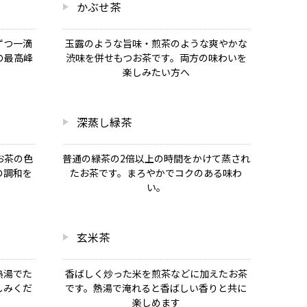
かぶせ茶
ずつ一滴
玉露のような旨味・煎茶のような爽やかな
の最高峰
渋味を併せもつお茶です。両方の味わいを
楽しみたい方へ
深蒸し緑茶
お茶の色
普通の緑茶の2倍以上の時間をかけて蒸され
の調和を
たお茶です。まろやかでコクのある味わ
い。
玄米茶
熱湯でた
香ばしく炒った米を煎茶などに加えたお茶
しみくだ
です。熱湯で淹れると香ばしい香りと共に
楽しめます