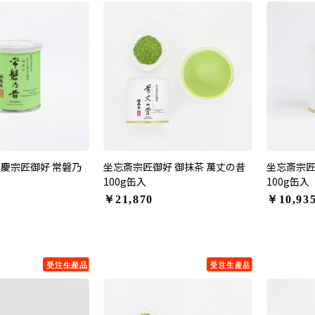
宗慶宗匠御好 常磐乃
坐忘斎宗匠御好 御抹茶 萬丈の昔
坐忘斎宗匠
100g缶入
100g缶入
￥21,870
￥10,93