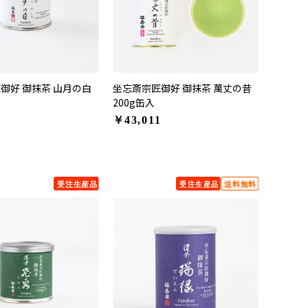
御好 御抹茶 山月の白
坐忘斎宗匠御好 御抹茶 萬丈の昔
200g缶入
￥43,011