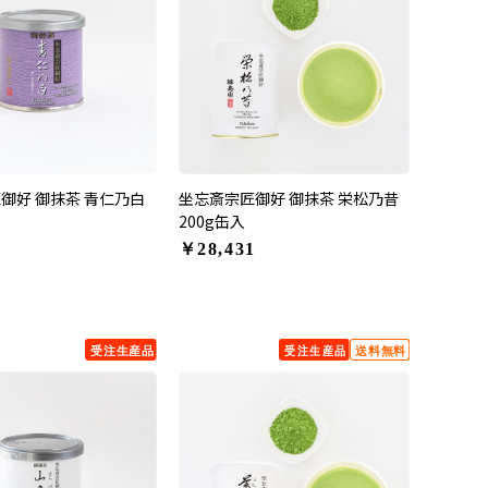
御好 御抹茶 青仁乃白
坐忘斎宗匠御好 御抹茶 栄松乃昔
200g缶入
￥28,431