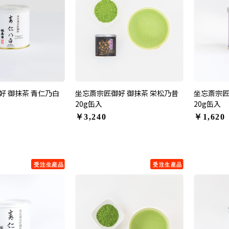
好 御抹茶 青仁乃白
坐忘斎宗匠御好 御抹茶 栄松乃昔
坐忘斎宗匠
20g缶入
20g缶入
￥3,240
￥1,620