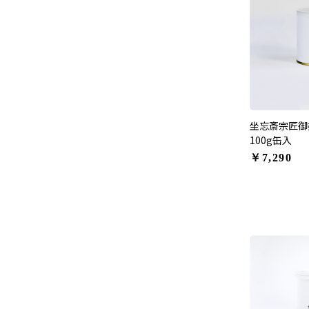
坐忘斎宗匠御
100g缶入
￥7,290