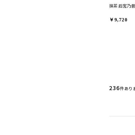
抹茶 后宮乃昔
￥9,720
236
件あり