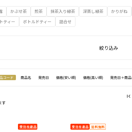
露
かぶせ茶
煎茶
抹茶入り緑茶
深蒸し緑茶
かりがね
トティー
ボトルドティー
詰合せ
絞り込み
品コード
商品名
発売日
価格(安い順)
価格(高い順)
発売日＋商品
ます