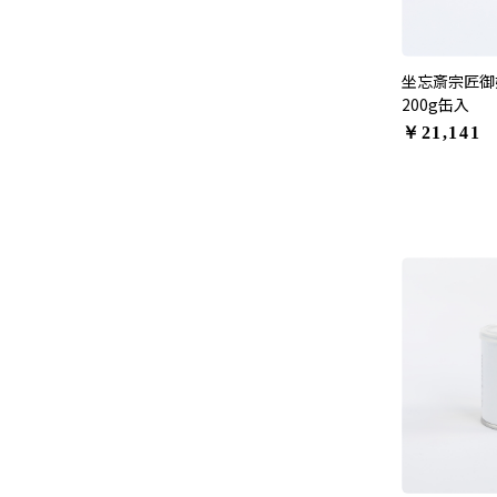
坐忘斎宗匠御
200g缶入
￥21,141