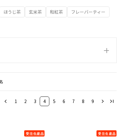
ほうじ茶
玄米茶
和紅茶
フレーバーティー
名
1
2
3
4
5
6
7
8
9