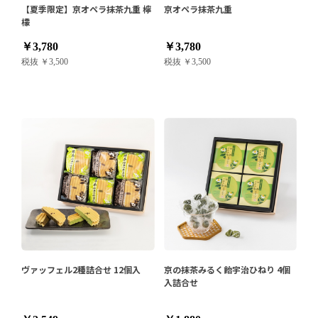
【夏季限定】京オペラ抹茶九重 檸
京オペラ抹茶九重
檬
￥3,780
￥3,780
税抜 ￥3,500
税抜 ￥3,500
ヴァッフェル2種詰合せ 12個入
京の抹茶みるく飴宇治ひねり 4個
入詰合せ