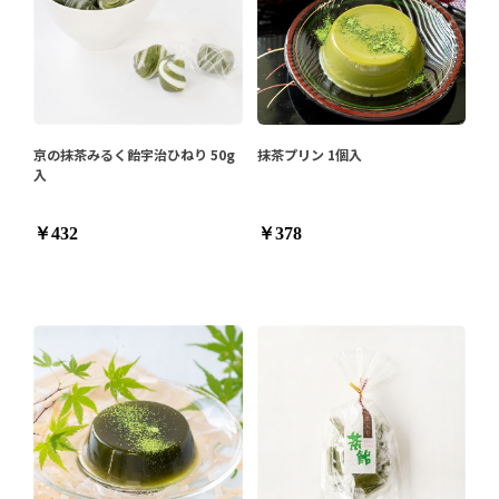
京の抹茶みるく飴宇治ひねり 50g
抹茶プリン 1個入
入
￥432
￥378