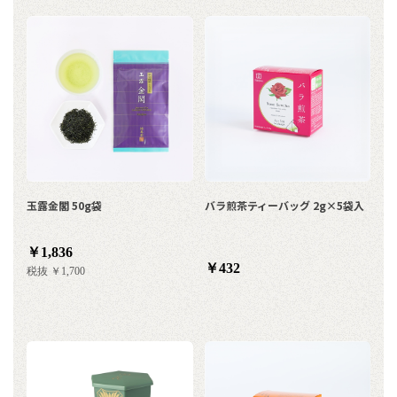
玉露金閣 50g袋
バラ煎茶ティーバッグ 2g×5袋入
￥1,836
￥432
税抜 ￥1,700