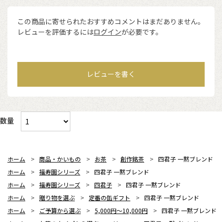
この商品に寄せられたおすすめコメントはまだありません。
レビューを評価するには
ログイン
が必要です。
レビューを書く
数量
ホーム
>
商品・かいもの
>
お茶
>
創作銘茶
>
四君子 一黙ブレンド
ホーム
>
福寿園シリーズ
>
四君子 一黙ブレンド
ホーム
>
福寿園シリーズ
>
四君子
>
四君子 一黙ブレンド
ホーム
>
贈り物を選ぶ
>
定番の缶ギフト
>
四君子 一黙ブレンド
ホーム
>
ご予算から選ぶ
>
5,000円～10,000円
>
四君子 一黙ブレンド