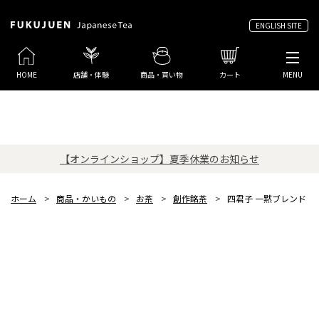
ENGLISH SITE
HOME
店舗・体験
商品・買い物
カート
MENU
【オンラインショップ】夏季休業のお知らせ
ホーム
>
商品・かいもの
>
お茶
>
創作銘茶
>
四君子 一黙ブレンド