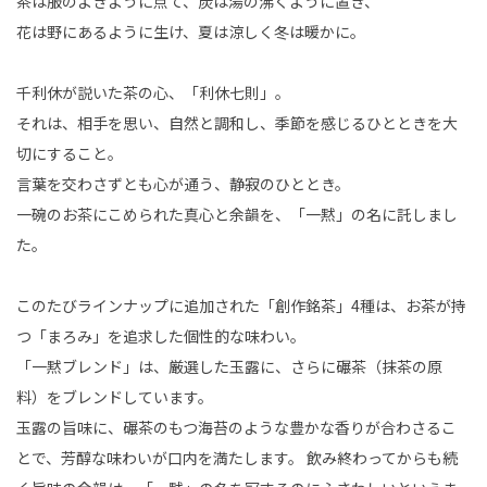
茶は服のよきように点て、炭は湯の沸くように置き、
花は野にあるように生け、夏は涼しく冬は暖かに。
千利休が説いた茶の心、「利休七則」。
それは、相手を思い、自然と調和し、季節を感じるひとときを大
切にすること。
言葉を交わさずとも心が通う、静寂のひととき。
一碗のお茶にこめられた真心と余韻を、「一黙」の名に託しまし
た。
このたびラインナップに追加された「創作銘茶」4種は、お茶が持
つ「まろみ」を追求した個性的な味わい。
「一黙ブレンド」は、厳選した玉露に、さらに碾茶（抹茶の原
料）をブレンドしています。
玉露の旨味に、碾茶のもつ海苔のような豊かな香りが合わさるこ
とで、芳醇な味わいが口内を満たします。 飲み終わってからも続