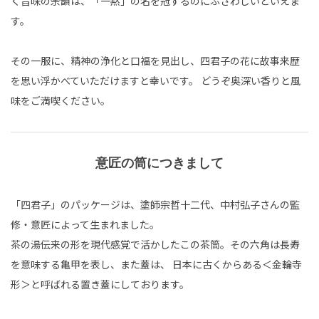
く旨味の余韻は、「一黙」の名を冠するのにふさわしいといえま
す。
その一服に、精神の浄化と口福を見出し、四君子の花に故事来歴
を思い浮かべていただけますと幸いです。 どうぞ奥深い香りと風
味をご満喫ください。
意匠の筒につきまして
「四君子」のパッケージは、塗師宗哲十二代、中村弘子さんの監
修・意匠によって生まれました。
茶の湯伝来の形を現代感覚で活かしたこの茶筒。その六角は長寿
を意味する亀甲を表し、また蓋は、 日本に古くからある＜金輪寺
形＞と呼ばれる置き蓋にしております。