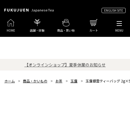
ENGLISH SITE
HOME
店舗・体験
商品・買い物
カート
MENU
【オンラインショップ】夏季休業のお知らせ
ホーム
>
商品・かいもの
>
お茶
>
玉露
>
玉露銀雲ティーバッグ 2g×