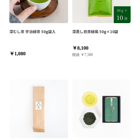
深むし茶 宇治緑茶 50g袋入
深蒸し煎茶緑風 50g×10袋
￥8,100
￥1,080
税抜 ￥7,500