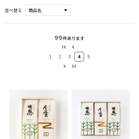
並べ替え
99
件あります
1
2
3
4
5