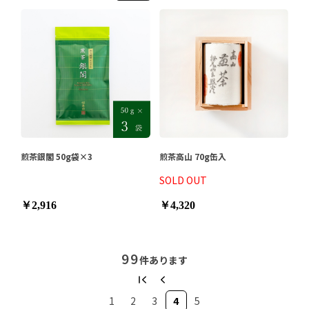
煎茶銀閣 50g袋×3
煎茶高山 70g缶入
SOLD OUT
￥2,916
￥4,320
99
件あります
1
2
3
4
5