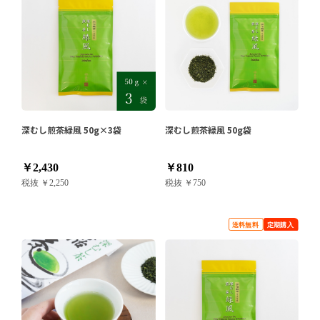
深むし煎茶緑風 50g×3袋
深むし煎茶緑風 50g袋
￥2,430
￥810
税抜 ￥2,250
税抜 ￥750