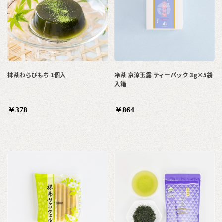
抹茶わらびもち 1個入
冷茶 京涼玉露 ティーパック 3g×5袋
入箱
￥378
￥864