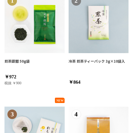
1
2
煎茶銀閣 50g袋
冷茶 煎茶ティーパック 3g×10袋入
￥972
￥864
税抜 ￥900
3
4