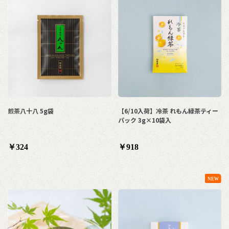
煎茶八十八 5g袋
【6/10入荷】冷茶 れもん緑茶ティー
パック 3g×10袋入
￥324
￥918