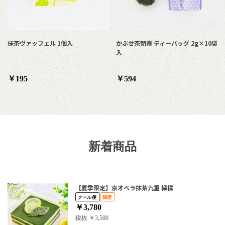
抹茶ヴァッフェル 1個入
かぶせ茶朝露 ティーバッグ 2g×10袋
入
￥195
￥594
新着商品
【夏季限定】京オペラ抹茶九重 檸檬
￥3,780
税抜 ￥3,500