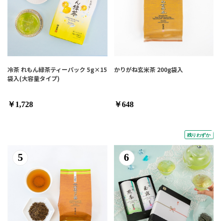
冷茶 れもん緑茶ティーパック 5g×15
かりがね玄米茶 200g袋入
袋入(大容量タイプ)
￥1,728
￥648
5
6